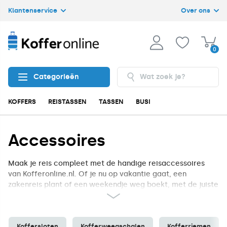
Klantenservice
Over ons
0
Categorieën
KOFFERS
REISTASSEN
TASSEN
BUSINESS
ACCESSOIRES
Accessoires
Maak je reis compleet met de handige reisaccessoires
van Kofferonline.nl. Of je nu op vakantie gaat, een
zakenreis plant of een weekendje weg boekt, met de juiste
accessoires reis je georganiseerd, veilig en comfortabel.
Een goed
kofferslot
is onmisbaar als je zorgeloos op pad
wilt. Kies voor een betrouwbaar TSA-slot, dat voldoet aan
Koffersloten
Kofferweegschalen
Kofferriemen