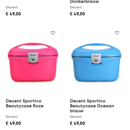
Donkerblauw
Decent
Decent
Ontdek het volledige aanbod reisaccessoires bij
€ 49,00
€ 49,00
Kofferonline.nl en reis goed voorbereid!
Decent Sportivo
Decent Sportivo
Beautycase Roze
Beautycase Oceaan
blauw
Decent
Decent
€ 49,00
€ 49,00