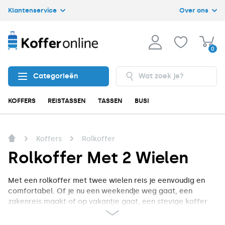
Klantenservice
Over ons
0
Categorieën
KOFFERS
REISTASSEN
TASSEN
BUSINESS
ACCESSOIRES
Koffers
Rolkoffer
Rolkoffer Met 2 Wielen
Met een rolkoffer met twee wielen reis je eenvoudig en
comfortabel. Of je nu een weekendje weg gaat, een
zakenreis maakt of op vakantie gaat, een stevige koffer
die soepel achter je aan rolt maakt het reizen een stuk
aangenamer. Dankzij de twee wielen blijft de koffer