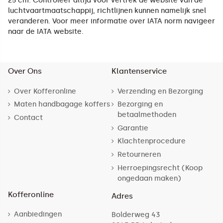
25 cm. Controleer altijd voor vertrek de website van de
luchtvaartmaatschappij, richtlijnen kunnen namelijk snel
veranderen. Voor meer informatie over IATA norm navigeer
naar de
IATA website
.
Over Ons
Klantenservice
Over Kofferonline
Verzending en Bezorging
Maten handbagage koffers
Bezorging en
betaalmethoden
Contact
Garantie
Klachtenprocedure
Retourneren
Herroepingsrecht (Koop
ongedaan maken)
Kofferonline
Adres
Aanbiedingen
Bolderweg 43