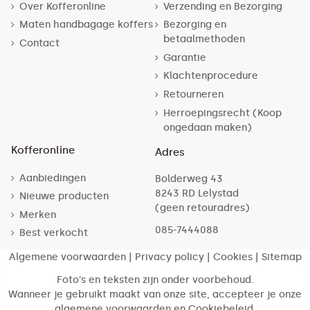
Over Kofferonline
Verzending en Bezorging
Maten handbagage koffers
Bezorging en
betaalmethoden
Contact
Garantie
Klachtenprocedure
Retourneren
Herroepingsrecht (Koop
ongedaan maken)
Kofferonline
Adres
Aanbiedingen
Bolderweg 43
8243 RD Lelystad
Nieuwe producten
(geen retouradres)
Merken
085-7444088
Best verkocht
Algemene voorwaarden
|
Privacy policy
|
Cookies
|
Sitemap
Foto's en teksten zijn onder voorbehoud.
Wanneer je gebruikt maakt van onze site, accepteer je onze
algemene voorwaarden en Cookiebeleid.