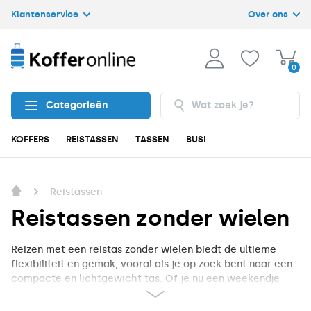
Klantenservice
Over ons
0
Categorieën
KOFFERS
REISTASSEN
TASSEN
BUSINESS
ACCESSOIRES
Reistassen
Reistassen zonder wielen
Reizen met een reistas zonder wielen biedt de ultieme
flexibiliteit en gemak, vooral als je op zoek bent naar een
compacte en lichtgewicht tas. Of je nu een weekendje
weg gaat, een kortere vakantie plant of een zakelijke trip
maakt, een reistas zonder wielen is ideaal voor wie geen