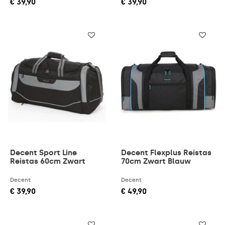
€ 39,90
€ 39,90
kun je je tas eenvoudig dragen, zelfs als hij vol zit met je
essentials.
Of je nu een casual tas zoekt voor een kort tripje of een
stijlvolle tas voor je zakelijke reizen, er is altijd een model
dat bij je past. Bestel vandaag nog jouw ideale reistas
zonder wielen bij Kofferonline.nl en reis met gemak en stijl!
Decent Sport Line
Decent Flexplus Reistas
Reistas 60cm Zwart
70cm Zwart Blauw
Decent
Decent
€ 39,90
€ 49,90