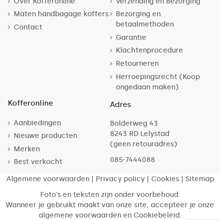
Over Kofferonline
Verzending en Bezorging
Maten handbagage koffers
Bezorging en
betaalmethoden
Contact
Garantie
Klachtenprocedure
Retourneren
Herroepingsrecht (Koop
ongedaan maken)
Kofferonline
Adres
Aanbiedingen
Bolderweg 43
8243 RD Lelystad
Nieuwe producten
(geen retouradres)
Merken
085-7444088
Best verkocht
Algemene voorwaarden
|
Privacy policy
|
Cookies
|
Sitemap
Foto's en teksten zijn onder voorbehoud.
Wanneer je gebruikt maakt van onze site, accepteer je onze
algemene voorwaarden en Cookiebeleid.