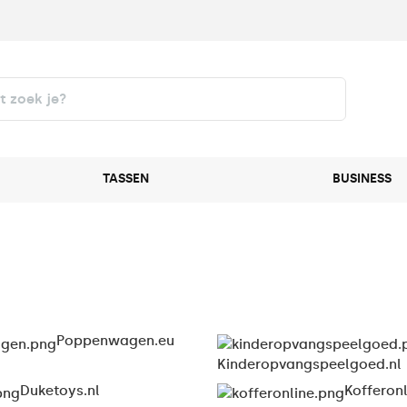
TASSEN
BUSINESS
Poppenwagen.eu
Kinderopvangspeelgoed.nl
Duketoys.nl
Kofferonl