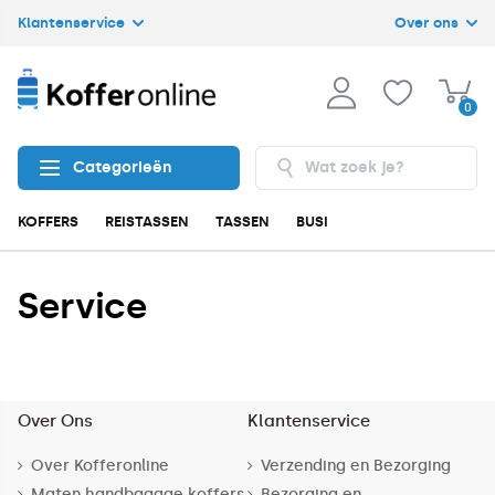
Klantenservice
Over ons
0
Categorieën
KOFFERS
REISTASSEN
TASSEN
BUSINESS
ACCESSOIRES
Service
Over Ons
Klantenservice
Over Kofferonline
Verzending en Bezorging
Maten handbagage koffers
Bezorging en