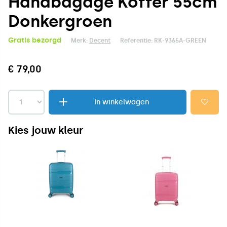
Handbagage Koffer 55cm
Donkergroen
Gratis bezorgd
Merk:
Decent
Referentie:
RK-9365A-GREEN
€ 79,00
In winkelwagen
Kies jouw kleur