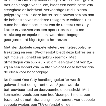
De Decent One City handbagage koffer Donkergroen,
met een hoogte van 55 cm, biedt een combinatie van
stevigheid en lichtheid. Vervaardigd uit duurzaam
polypropyleen, is deze koffer serie ontworpen om aan
de behoeften van moderne reizigers te voldoen. Het
ruime hoofdcompartiment van de Decent One City
koffer is voorzien van een apart tussenschot met
ritssluiting en inpakriemen, waardoor bagage
georganiseerd blijft tijdens het reizen.
Met vier dubbele soepele wielen, een telescopische
trekstang en een TSA-cijferslot biedt deze koffer serie
optimale veiligheid en gebruiksgemak. Met
afmetingen van 55 x 40 x 20 cm, een gewicht van 2,6
kg en een inhoud van 36 liter, voldoet deze koffer aan
de eisen voor handbagage.
De Decent One City handbagagekoffer wordt
geleverd met een garantie van 2 jaar, wat de
betrouwbaarheid en duurzaamheid benadrukt. Met
kenmerken zoals een ruim hoofdcompartiment, een
tussenschot met ritssluiting, inpakriemen, vier dubbele
soepele wielen, een TSA-cijferslot en een