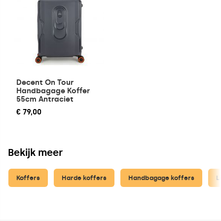
Decent On Tour
Handbagage Koffer
55cm Antraciet
€ 79,00
Bekijk meer
Koffers
Harde koffers
Handbagage koffers
L