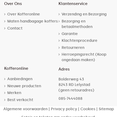
Over Ons
Klantenservice
Over Kofferonline
Verzending en Bezorging
Maten handbagage koffers
Bezorging en
betaalmethoden
Contact
Garantie
Klachtenprocedure
Retourneren
Herroepingsrecht (Koop
ongedaan maken)
Kofferonline
Adres
Aanbiedingen
Bolderweg 43
8243 RD Lelystad
Nieuwe producten
(geen retouradres)
Merken
085-7444088
Best verkocht
Algemene voorwaarden
|
Privacy policy
|
Cookies
|
Sitemap