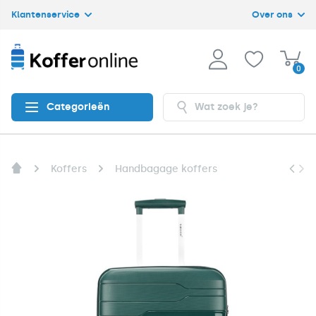
Klantenservice
Over ons
0
Categorieën
Koffers
Handbagage koffers