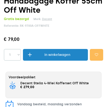
Handbagage Koffer 55cm
Off White
Gratis bezorgd
Merk:
Decent
Referentie:
RK-9700A-OFFWHITE
€ 79,00
In winkelwagen
Voordeelpakket
Decent Stella 4-Wiel Kofferset Off White
€ 279,00
Vandaag besteld, maandag verzonden