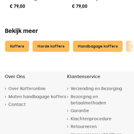
€ 79,00
€ 79,00
Bekijk meer
Koffers
Harde koffers
Handbagage koffers
R
Over Ons
Klantenservice
Over Kofferonline
Verzending en Bezorging
Maten handbagage koffers
Bezorging en
betaalmethoden
Contact
Garantie
Klachtenprocedure
Retourneren