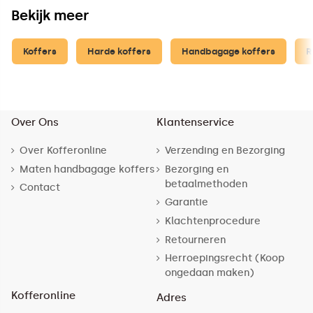
Bekijk meer
Koffers
Harde koffers
Handbagage koffers
R
Over Ons
Klantenservice
Over Kofferonline
Verzending en Bezorging
Maten handbagage koffers
Bezorging en
betaalmethoden
Contact
Garantie
Klachtenprocedure
Retourneren
Herroepingsrecht (Koop
ongedaan maken)
Kofferonline
Adres