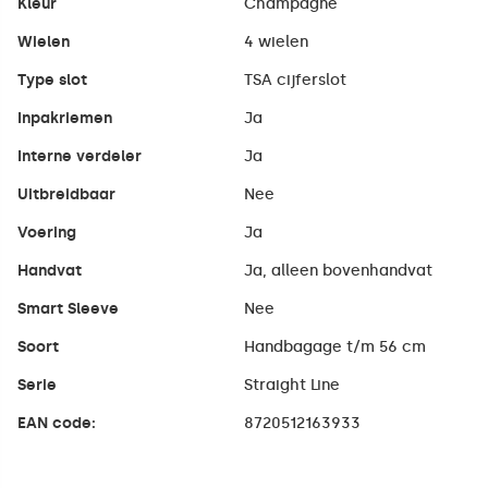
Kleur
Champagne
Wielen
4 wielen
Type slot
TSA cijferslot
Inpakriemen
Ja
Interne verdeler
Ja
Uitbreidbaar
Nee
Voering
Ja
Handvat
Ja, alleen bovenhandvat
Smart Sleeve
Nee
Soort
Handbagage t/m 56 cm
Serie
Straight Line
EAN code:
8720512163933