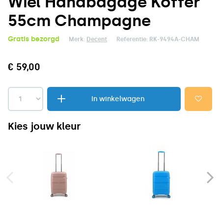
Wiel Handbagage Koffer
55cm Champagne
Gratis bezorgd
Merk:
Decent
Referentie:
RK-9494A-CHAM
€ 59,00
In winkelwagen
Kies jouw kleur