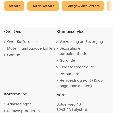
Koffers
Harde koffers
Lichtgewicht koffers
R
Over Ons
Klantenservice
Over Kofferonline
Verzending en Bezorging
Maten handbagage koffers
Bezorging en
betaalmethoden
Contact
Garantie
Klachtenprocedure
Retourneren
Herroepingsrecht (Koop
ongedaan maken)
Kofferonline
Adres
Aanbiedingen
Bolderweg 43
8243 RD Lelystad
Nieuwe producten