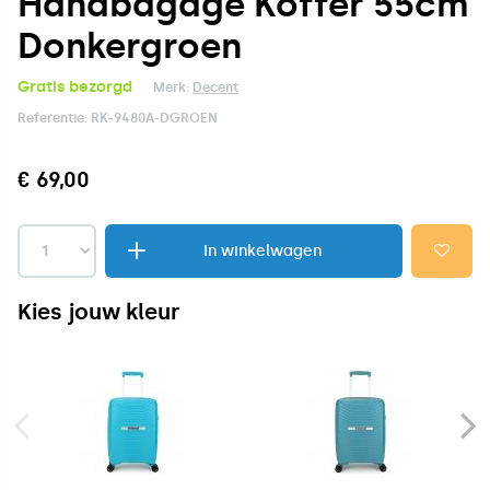
Handbagage Koffer 55cm
Donkergroen
Gratis bezorgd
Merk:
Decent
Referentie:
RK-9480A-DGROEN
€ 69,00
In winkelwagen
Kies jouw kleur