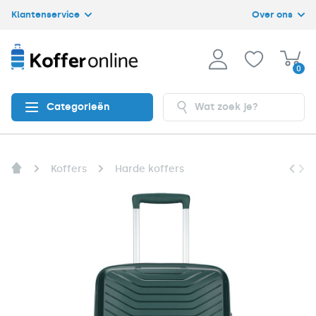
Klantenservice
Over ons
0
Categorieën
Koffers
Harde koffers