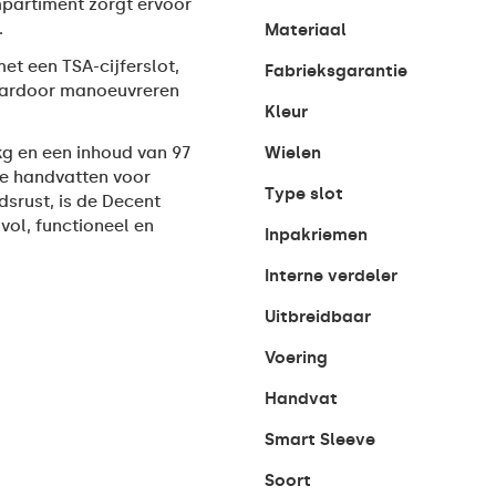
mpartiment zorgt ervoor
.
Materiaal
met een TSA-cijferslot,
Fabrieksgarantie
waardoor manoeuvreren
Kleur
kg en een inhoud van 97
Wielen
wee handvatten voor
Type slot
dsrust, is de Decent
vol, functioneel en
Inpakriemen
Interne verdeler
Uitbreidbaar
Voering
Handvat
Smart Sleeve
Soort