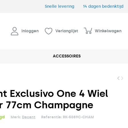
Snelle levering
14 dagen bedenktijd
Inloggen
Verlanglijst
Winkelwagen
ACCESSOIRES
t Exclusivo One 4 Wiel
er 77cm Champagne
rgd
Merk:
Decent
Referentie:
RK-5089C-CHAM