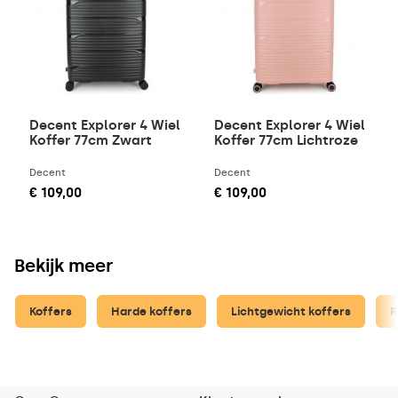
Decent Explorer 4 Wiel
Decent Explorer 4 Wiel
Koffer 77cm Zwart
Koffer 77cm Lichtroze
Decent
Decent
€ 109,00
€ 109,00
Bekijk meer
Koffers
Harde koffers
Lichtgewicht koffers
R