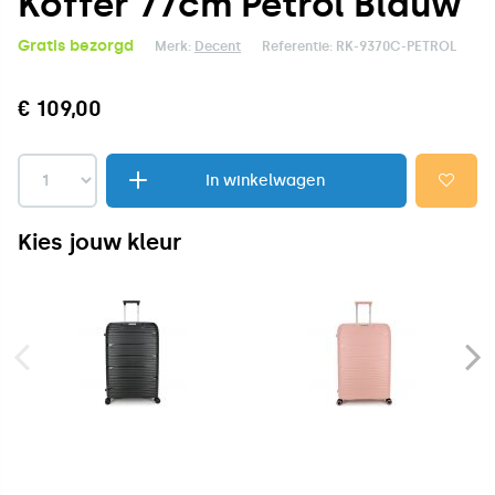
Koffer 77cm Petrol Blauw
Gratis bezorgd
Merk:
Decent
Referentie:
RK-9370C-PETROL
€ 109,00
In winkelwagen
Kies jouw kleur