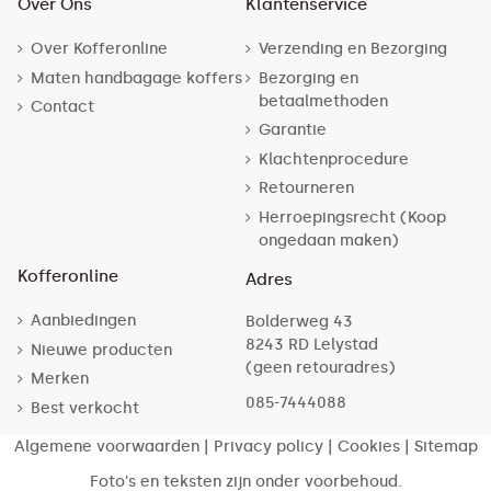
Over Ons
Klantenservice
Over Kofferonline
Verzending en Bezorging
Maten handbagage koffers
Bezorging en
betaalmethoden
Contact
Garantie
Klachtenprocedure
Retourneren
Herroepingsrecht (Koop
ongedaan maken)
Kofferonline
Adres
Aanbiedingen
Bolderweg 43
8243 RD Lelystad
Nieuwe producten
(geen retouradres)
Merken
085-7444088
Best verkocht
Algemene voorwaarden
|
Privacy policy
|
Cookies
|
Sitemap
Foto's en teksten zijn onder voorbehoud.