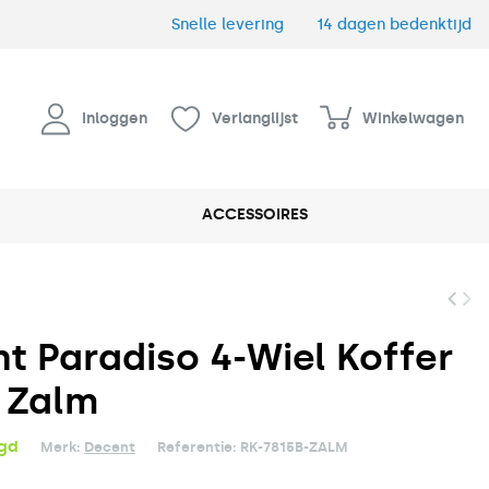
Snelle levering
14 dagen bedenktijd
Inloggen
Verlanglijst
Winkelwagen
ACCESSOIRES
t Paradiso 4-Wiel Koffer
 Zalm
rgd
Merk:
Decent
Referentie:
RK-7815B-ZALM