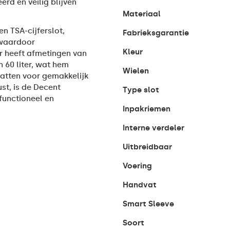
rd en veilig blijven
Materiaal
en TSA-cijferslot,
Fabrieksgarantie
 waardoor
Kleur
r heeft afmetingen van
 60 liter, wat hem
Wielen
atten voor gemakkelijk
st, is de Decent
Type slot
 functioneel en
Inpakriemen
Interne verdeler
Uitbreidbaar
Voering
Handvat
Smart Sleeve
Soort