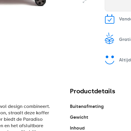
Vand
Grati
Altij
Productdetails
lvol design combineert.
Buitenafmeting
n, straalt deze koffer
Gewicht
er biedt de Paradiso
n en het afsluitbare
Inhoud