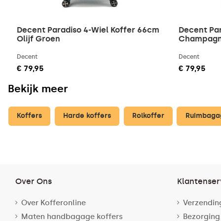
Decent Paradiso 4-Wiel Koffer 66cm
Decent Par
Olijf Groen
Champag
Decent
Decent
€ 79,95
€ 79,95
Bekijk meer
Koffers
Harde koffers
Rolkoffer
Ruimbagag
Over Ons
Klantenser
Over Kofferonline
Verzendin
Maten handbagage koffers
Bezorging