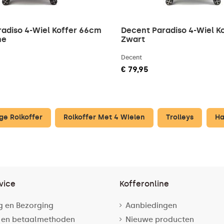
adiso 4-Wiel Koffer 66cm
Decent Paradiso 4-Wiel K
ne
Zwart
Decent
€ 79,95
e Rolkoffer
Rolkoffer Met 4 Wielen
Trolleys
Ha
vice
Kofferonline
g en Bezorging
Aanbiedingen
 en betaalmethoden
Nieuwe producten