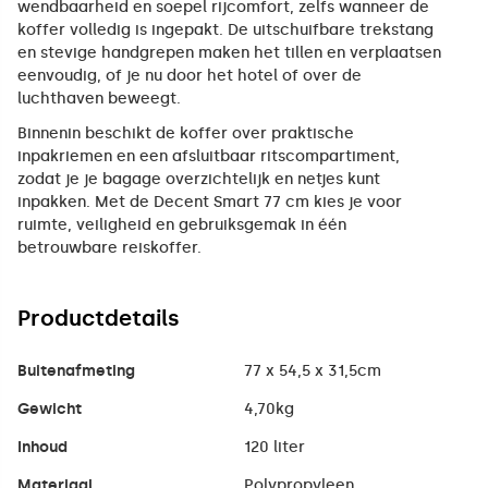
wendbaarheid en soepel rijcomfort, zelfs wanneer de
koffer volledig is ingepakt. De uitschuifbare trekstang
en stevige handgrepen maken het tillen en verplaatsen
eenvoudig, of je nu door het hotel of over de
luchthaven beweegt.
Binnenin beschikt de koffer over praktische
inpakriemen en een afsluitbaar ritscompartiment,
zodat je je bagage overzichtelijk en netjes kunt
inpakken. Met de Decent Smart 77 cm kies je voor
ruimte, veiligheid en gebruiksgemak in één
betrouwbare reiskoffer.
Productdetails
Buitenafmeting
77 x 54,5 x 31,5cm
Gewicht
4,70kg
Inhoud
120 liter
Materiaal
Polypropyleen