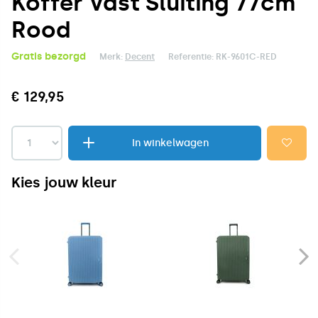
Koffer Vast Sluiting 77cm
Rood
Gratis bezorgd
Merk:
Decent
Referentie:
RK-9601C-RED
€ 129,95
In winkelwagen
Kies jouw kleur