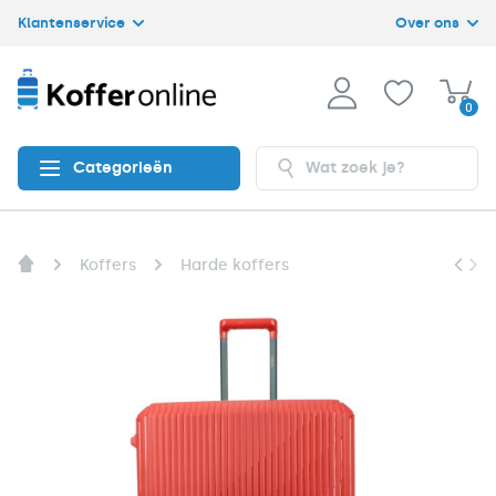
Klantenservice
Over ons
0
Categorieën
Koffers
Harde koffers