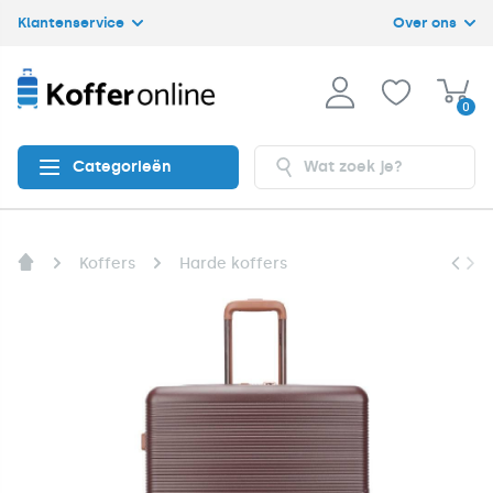
Klantenservice
Over ons
0
Categorieën
Koffers
Harde koffers