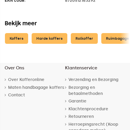
EAN code:
8720512163292
Bekijk meer
Koffers
Harde koffers
Rolkoffer
Ruimbagage 
Over Ons
Klantenservice
Over Kofferonline
Verzending en Bezorging
Maten handbagage koffers
Bezorging en
betaalmethoden
Contact
Garantie
Klachtenprocedure
Retourneren
Herroepingsrecht (Koop