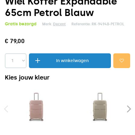
Wiel Koffer Expandable
65cm Petrol Blauw
Gratis bezorgd
Merk:
Decent
Referentie:
RK-9494B-PETROL
€ 79,00
In winkelwagen
Kies jouw kleur