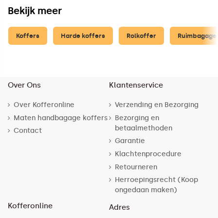
Bekijk meer
Koffers
Harde koffers
Rolkoffer
Ruimbagage 
Over Ons
Klantenservice
Over Kofferonline
Verzending en Bezorging
Maten handbagage koffers
Bezorging en
betaalmethoden
Contact
Garantie
Klachtenprocedure
Retourneren
Herroepingsrecht (Koop
ongedaan maken)
Kofferonline
Adres