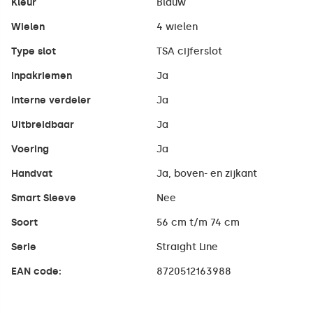
Kleur
Blauw
Wielen
4 wielen
Type slot
TSA cijferslot
Inpakriemen
Ja
Interne verdeler
Ja
Uitbreidbaar
Ja
Voering
Ja
Handvat
Ja, boven- en zijkant
Smart Sleeve
Nee
Soort
56 cm t/m 74 cm
Serie
Straight Line
EAN code:
8720512163988