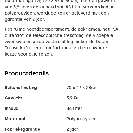
De afmetingen zijn 70 x 47 x 28 cm, met een gewicht
van 3,9 kg en een inhoud van 86 liter. Vervaardigd uit
polypropyleen, wordt de koffer geleverd met een
garantie van 2 jaar.
Het ruime hoofdcompartiment, de pakriemen, het TSA-
cijferslot, de telescopische trekstang, de 4 soepele
zwenkwielen en de vaste sluiting maken de Decent
Transit koffer een comfortabele en betrouwbare
keuze voor al je reizen.
Productdetails
Buitenafmeting
70 x 47 x 28cm
Gewicht
3,9 Kg
Inhoud
86 Liter
Materiaal
Polypropyleen
Fabrieksgarantie
2 jaar