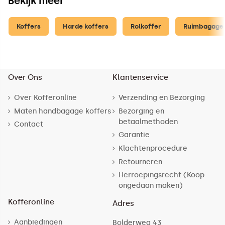
Bekijk meer
Koffers
Harde koffers
Rolkoffer
Ruimbagage 
Over Ons
Klantenservice
Over Kofferonline
Verzending en Bezorging
Maten handbagage koffers
Bezorging en
betaalmethoden
Contact
Garantie
Klachtenprocedure
Retourneren
Herroepingsrecht (Koop
ongedaan maken)
Kofferonline
Adres
Aanbiedingen
Bolderweg 43