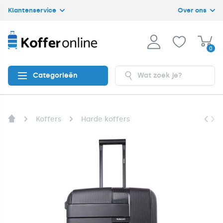
Klantenservice
Over ons
0
Categorieën
Koffers
Harde koffers