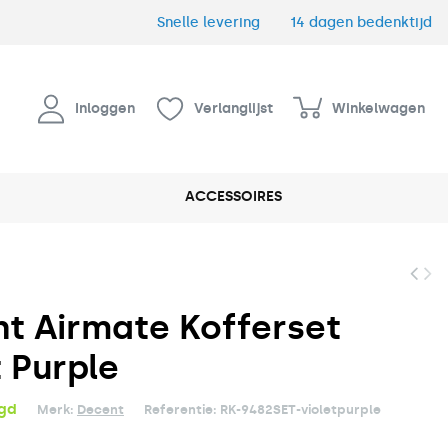
Snelle levering
14 dagen bedenktijd
Inloggen
Verlanglijst
Winkelwagen
ACCESSOIRES
t Airmate Kofferset
t Purple
rgd
Merk:
Decent
Referentie:
RK-9482SET-violetpurple