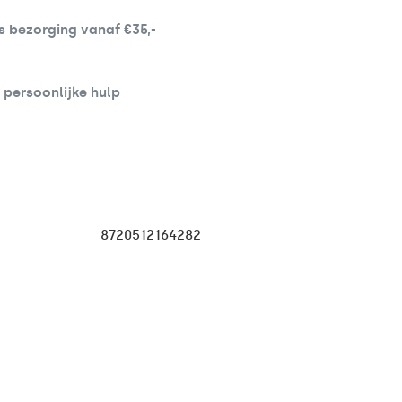
s bezorging vanaf €35,-
d persoonlijke hulp
8720512164282