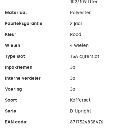
102/109 Liter
Materiaal
Polyester
Fabrieksgarantie
2 jaar
Kleur
Rood
Wielen
4 wielen
Type slot
TSA cijferslot
Inpakriemen
Ja
Interne verdeler
Ja
Voering
Ja
Soort
Kofferset
Serie
D-Upright
EAN code:
8717524858476