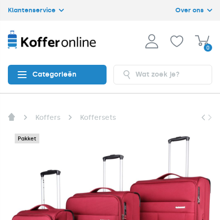
Klantenservice
Over ons
0
Categorieën
Koffers
Koffersets
Pakket