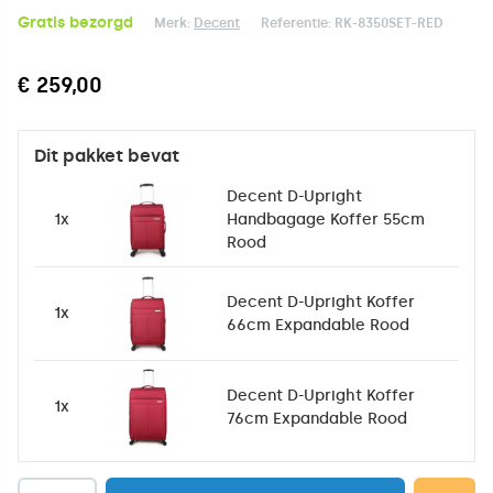
Gratis bezorgd
Merk:
Decent
Referentie:
RK-8350SET-RED
€ 259,00
Dit pakket bevat
Decent D-Upright
1x
Handbagage Koffer 55cm
Rood
Decent D-Upright Koffer
1x
66cm Expandable Rood
Decent D-Upright Koffer
1x
76cm Expandable Rood