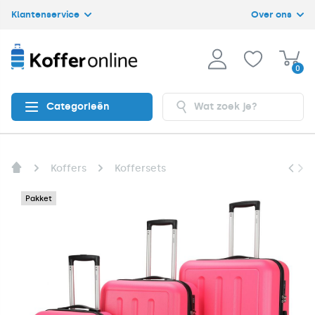
Klantenservice
Over ons
0
Categorieën
Koffers
Koffersets
Pakket