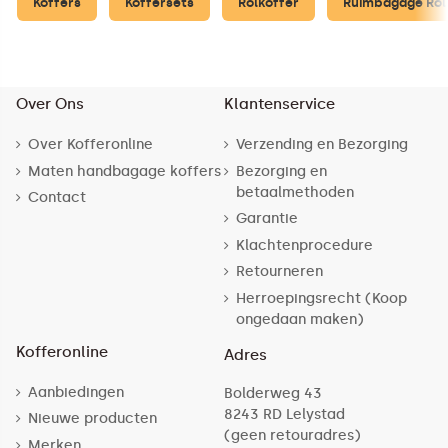
Koffers
Koffersets
Rolkoffer
Ruimbagage Rol
Over Ons
Klantenservice
Over Kofferonline
Verzending en Bezorging
Maten handbagage koffers
Bezorging en
betaalmethoden
Contact
Garantie
Klachtenprocedure
Retourneren
Herroepingsrecht (Koop
ongedaan maken)
Kofferonline
Adres
Aanbiedingen
Bolderweg 43
8243 RD Lelystad
Nieuwe producten
(geen retouradres)
Merken