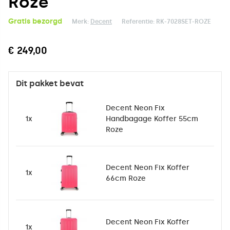
Roze
Gratis bezorgd
Merk:
Decent
Referentie:
RK-7028SET-ROZE
€ 249,00
Dit pakket bevat
Decent Neon Fix
1x
Handbagage Koffer 55cm
Roze
Decent Neon Fix Koffer
1x
66cm Roze
Decent Neon Fix Koffer
1x