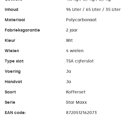
Inhoud
96 Liter / 65 Liter / 35 Liter
Materiaal
Polycarbonaat
Fabrieksgarantie
2 jaar
Kleur
Wit
Wielen
4 wielen
Type slot
TSA cijferslot
Voering
Ja
Handvat
Ja
Soort
Kofferset
Serie
Star Maxx
EAN code:
8720512162073