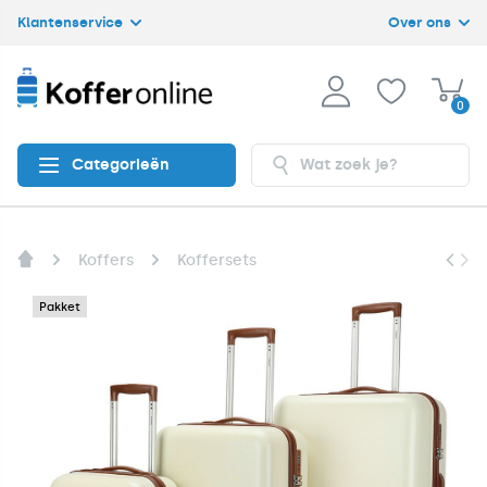
Klantenservice
Over ons
0
Categorieën
Koffers
Koffersets
Pakket