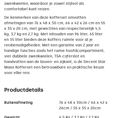
zwenkwielen, waardoor je zowel stijlvol als
comfortabel kunt reizen.
De kenmerken van deze kofferset omvatten
afmetingen van 76 x 48 x 30 cm, 66 x 42 x 26 cm en 55
x 35 x 20 cm, met gewichten van respectievelijk 4,5
kg, 3,7 kg en 2,7 kg. Met inhouden van 96 liter, 65 liter
en 35 liter bieden deze koffers ruimte voor al je
reisbenodigdheden. Met een garantie van 2 jaar en
handige functies zoals het ruime hoofdcompartiment,
vier dubbele zwenkwielen, TSA-cijferslot en
handvatten aan de boven- en zijkant, is de Decent Star
Maxx Kofferset een betrouwbare en praktische keuze
voor elke reis.
Productdetails
Buitenafmeting
76 x 48 x 30cm / 66 x 42 x
26cm / 55 x 35 x 20cm
Gewicht
4,5 Kg / 3,7 Kg / 2,7 Kg