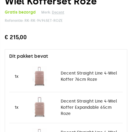
Wiel Kofferset Roze
Gratis bezorgd
Merk:
Decent
Referentie:
RK-RK-9494SET-ROZE
€ 215,00
Dit pakket bevat
Decent Straight Line 4-Wiel
1x
Koffer 76cm Roze
Decent Straight Line 4-Wiel
1x
Koffer Expandable 65cm
Roze