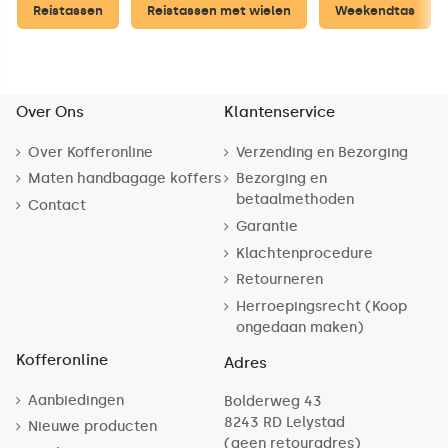
Reistassen
Reistassen met wielen
Weekendtas
Over Ons
Klantenservice
Over Kofferonline
Verzending en Bezorging
Maten handbagage koffers
Bezorging en
betaalmethoden
Contact
Garantie
Klachtenprocedure
Retourneren
Herroepingsrecht (Koop
ongedaan maken)
Kofferonline
Adres
Aanbiedingen
Bolderweg 43
8243 RD Lelystad
Nieuwe producten
(geen retouradres)