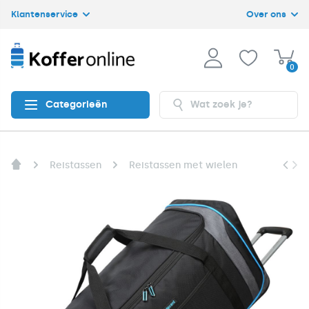
Klantenservice
Over ons
0
Categorieën
Reistassen
Reistassen met wielen