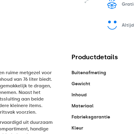
Grati
Altij
Productdetails
een ruime metgezel voor
Buitenafmeting
oud van 76 liter biedt.
Gewicht
 gemakkelijk te dragen,
enemen. Naast het
Inhoud
tssluiting aan beide
dere kleinere items.
Materiaal
ritsvak voorzien.
Fabrieksgarantie
vervaardigd uit duurzaam
Kleur
compartiment, handige