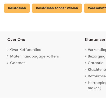
Reistassen
Reistassen zonder wielen
Weekendt
Over Ons
Klantenser
Over Kofferonline
Verzendin
Maten handbagage koffers
Bezorging
Contact
Garantie
Klachtenp
Retourner
Herroepin
maken)