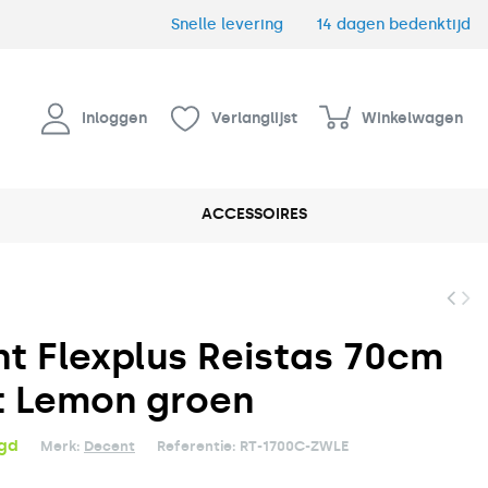
Snelle levering
14 dagen bedenktijd
Inloggen
Verlanglijst
Winkelwagen
ACCESSOIRES
t Flexplus Reistas 70cm
 Lemon groen
rgd
Merk:
Decent
Referentie:
RT-1700C-ZWLE