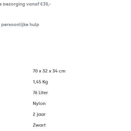
s bezorging vanaf €35,-
d persoonlijke hulp
70 x 32 x 34 cm
1,45 Kg
76 Liter
Nylon
2 jaar
Zwart