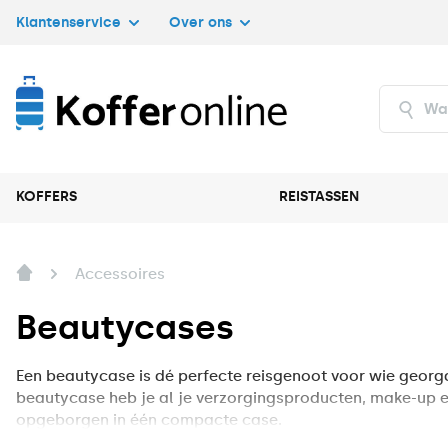
Klantenservice
Over ons
KOFFERS
REISTASSEN
Accessoires
Beautycases
Een beautycase is dé perfecte reisgenoot voor wie georgan
beautycase heb je al je verzorgingsproducten, make-up en a
opgeborgen in één compacte case.