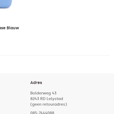
ase Blauw
Adres
Bolderweg 43
8243 RD Lelystad
(geen retouradres)
085-7444088