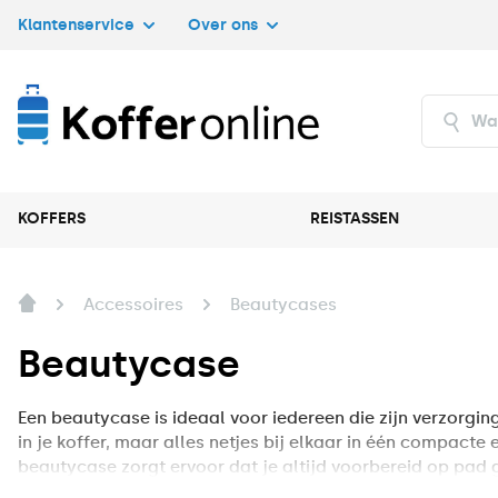
Klantenservice
Over ons
KOFFERS
REISTASSEN
Accessoires
Beautycases
Beautycase
Een beautycase is ideaal voor iedereen die zijn verzorgin
in je koffer, maar alles netjes bij elkaar in één compact
beautycase zorgt ervoor dat je altijd voorbereid op pad 