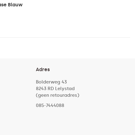
ase Blauw
Adres
Bolderweg 43
8243 RD Lelystad
(geen retouradres)
085-7444088