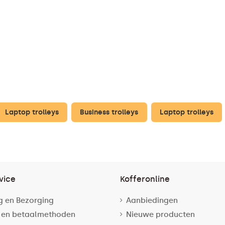
Laptop trolleys
Business trolleys
Laptop trolleys
vice
Kofferonline
g en Bezorging
Aanbiedingen
 en betaalmethoden
Nieuwe producten