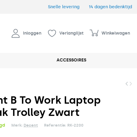
Snelle levering
14 dagen bedenktijd
Inloggen
Verlanglijst
Winkelwagen
ACCESSOIRES
t B To Work Laptop
k Trolley Zwart
rgd
Merk:
Decent
Referentie:
RK-2200