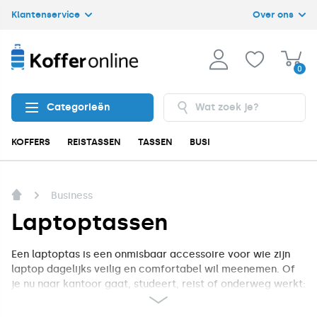
Klantenservice
Over ons
0
Categorieën
KOFFERS
REISTASSEN
TASSEN
BUSINESS
ACCESSOIRES
Business
Laptoptassen
Een laptoptas is een onmisbaar accessoire voor wie zijn
laptop dagelijks veilig en comfortabel wil meenemen. Of
je nu naar kantoor gaat, studeert, reist of onderweg werkt:
met een goede laptoptas bescherm je je apparatuur tegen
stoten, krassen en vocht. Bij Kofferonline.nl vind je een