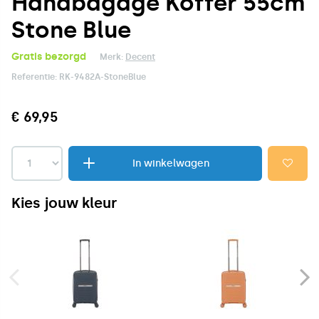
Handbagage Koffer 55cm
Stone Blue
Gratis bezorgd
Merk:
Decent
Referentie:
RK-9482A-StoneBlue
€ 69,95
In winkelwagen
Kies jouw kleur