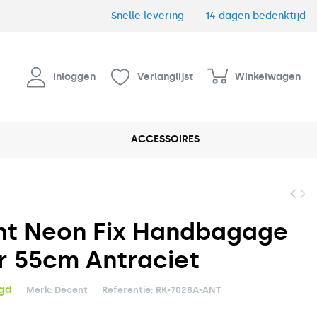
Snelle levering
14 dagen bedenktijd
Inloggen
Verlanglijst
Winkelwagen
ACCESSOIRES
t Neon Fix Handbagage
r 55cm Antraciet
rgd
Merk:
Decent
Referentie:
RK-7028A-ANT