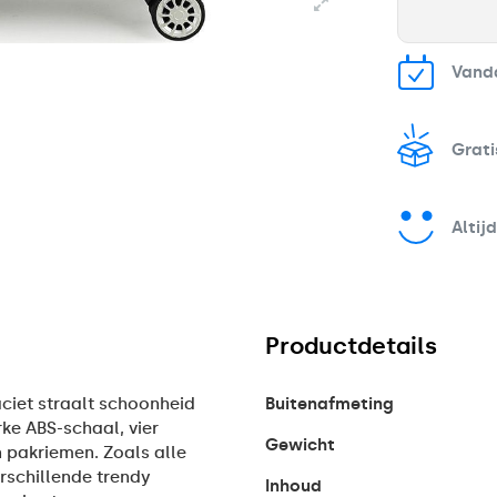
Vand
Grati
Altij
Productdetails
ciet straalt schoonheid
Buitenafmeting
erke ABS-schaal, vier
Gewicht
 pakriemen. Zoals alle
erschillende trendy
Inhoud