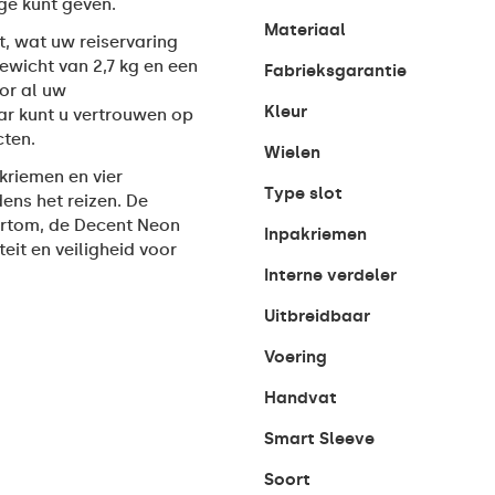
ge kunt geven.
Materiaal
t, wat uw reiservaring
ewicht van 2,7 kg en een
Fabrieksgarantie
oor al uw
Kleur
ar kunt u vertrouwen op
ten.
Wielen
kriemen en vier
Type slot
ens het reizen. De
Kortom, de Decent Neon
Inpakriemen
eit en veiligheid voor
Interne verdeler
Uitbreidbaar
Voering
Handvat
Smart Sleeve
Soort