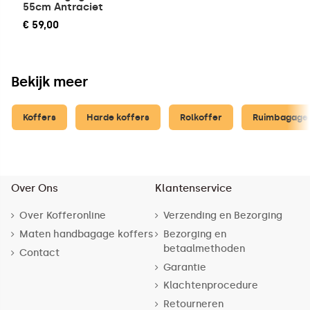
55cm Antraciet
€ 59,00
Bekijk meer
Koffers
Harde koffers
Rolkoffer
Ruimbagage 
Over Ons
Klantenservice
Over Kofferonline
Verzending en Bezorging
Maten handbagage koffers
Bezorging en
betaalmethoden
Contact
Garantie
Klachtenprocedure
Retourneren