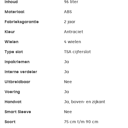
Inhoud
96 liter
Materiaal
ABS
Fabrieksgarantie
2 jaar
Kleur
Antraciet
Wielen
4 wielen
Type slot
TSA cijferslot
Inpakriemen
Ja
Interne verdeler
Ja
Uitbreidbaar
Nee
Voering
Ja
Handvat
Ja, boven- en zijkant
Smart Sleeve
Nee
Soort
75 cm t/m 90 cm