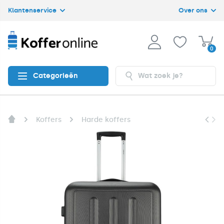
Klantenservice
Over ons
0
Categorieën
Koffers
Harde koffers