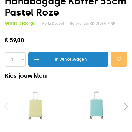
Handbagage Koffer 55cm
Pastel Roze
Gratis bezorgd
Merk:
Decent
Referentie:
RK-7606A-PINK
€ 59,00
In winkelwagen
Kies jouw kleur