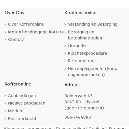
Over Ons
Klantenservice
Over Kofferonline
Verzending en Bezorging
Maten handbagage koffers
Bezorging en
betaalmethoden
Contact
Garantie
Klachtenprocedure
Retourneren
Herroepingsrecht (Koop
ongedaan maken)
Kofferonline
Adres
Aanbiedingen
Bolderweg 43
8243 RD Lelystad
Nieuwe producten
(geen retouradres)
Merken
085-7444088
Best verkocht
Algemene voorwaarden
|
Privacy policy
|
Cookies
|
Sitemap