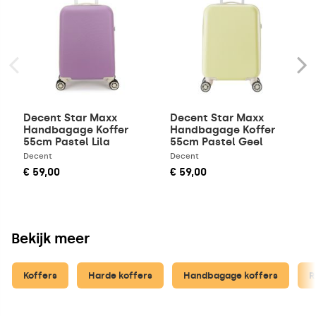
Decent Star Maxx
Decent Star Maxx
Handbagage Koffer
Handbagage Koffer
55cm Pastel Lila
55cm Pastel Geel
Decent
Decent
€ 59,00
€ 59,00
Bekijk meer
Koffers
Harde koffers
Handbagage koffers
R