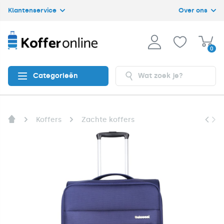
Klantenservice
Over ons
0
Categorieën
Koffers
Zachte koffers