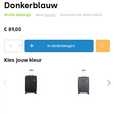
Donkerblauw
Gratis bezorgd
Merk:
Decent
Referentie:
RK-8350B-DBLUE
€ 89,00
In winkelwagen
Kies jouw kleur