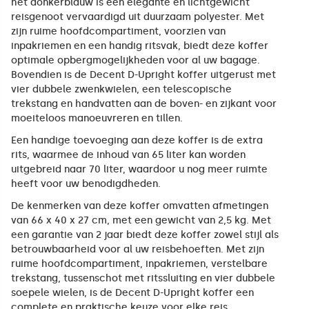
het donkerblauw is een elegante en lichtgewicht
reisgenoot vervaardigd uit duurzaam polyester. Met
zijn ruime hoofdcompartiment, voorzien van
inpakriemen en een handig ritsvak, biedt deze koffer
optimale opbergmogelijkheden voor al uw bagage.
Bovendien is de Decent D-Upright koffer uitgerust met
vier dubbele zwenkwielen, een telescopische
trekstang en handvatten aan de boven- en zijkant voor
moeiteloos manoeuvreren en tillen.
Een handige toevoeging aan deze koffer is de extra
rits, waarmee de inhoud van 65 liter kan worden
uitgebreid naar 70 liter, waardoor u nog meer ruimte
heeft voor uw benodigdheden.
De kenmerken van deze koffer omvatten afmetingen
van 66 x 40 x 27 cm, met een gewicht van 2,5 kg. Met
een garantie van 2 jaar biedt deze koffer zowel stijl als
betrouwbaarheid voor al uw reisbehoeften. Met zijn
ruime hoofdcompartiment, inpakriemen, verstelbare
trekstang, tussenschot met ritssluiting en vier dubbele
soepele wielen, is de Decent D-Upright koffer een
complete en praktische keuze voor elke reis.