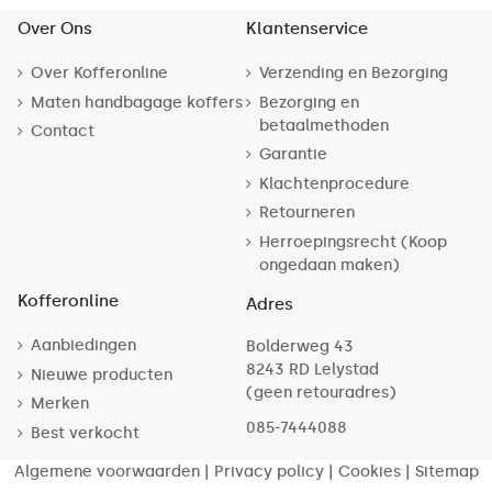
Over Ons
Klantenservice
Over Kofferonline
Verzending en Bezorging
Maten handbagage koffers
Bezorging en
betaalmethoden
Contact
Garantie
Klachtenprocedure
Retourneren
Herroepingsrecht (Koop
ongedaan maken)
Kofferonline
Adres
Aanbiedingen
Bolderweg 43
8243 RD Lelystad
Nieuwe producten
(geen retouradres)
Merken
085-7444088
Best verkocht
Algemene voorwaarden
|
Privacy policy
|
Cookies
|
Sitemap