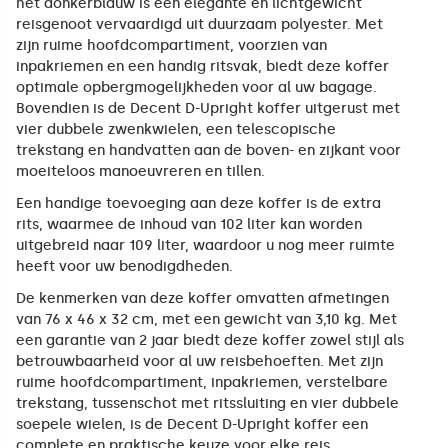
het donkerblauw is een elegante en lichtgewicht
reisgenoot vervaardigd uit duurzaam polyester. Met
zijn ruime hoofdcompartiment, voorzien van
inpakriemen en een handig ritsvak, biedt deze koffer
optimale opbergmogelijkheden voor al uw bagage.
Bovendien is de Decent D-Upright koffer uitgerust met
vier dubbele zwenkwielen, een telescopische
trekstang en handvatten aan de boven- en zijkant voor
moeiteloos manoeuvreren en tillen.
Een handige toevoeging aan deze koffer is de extra
rits, waarmee de inhoud van 102 liter kan worden
uitgebreid naar 109 liter, waardoor u nog meer ruimte
heeft voor uw benodigdheden.
De kenmerken van deze koffer omvatten afmetingen
van 76 x 46 x 32 cm, met een gewicht van 3,10 kg. Met
een garantie van 2 jaar biedt deze koffer zowel stijl als
betrouwbaarheid voor al uw reisbehoeften. Met zijn
ruime hoofdcompartiment, inpakriemen, verstelbare
trekstang, tussenschot met ritssluiting en vier dubbele
soepele wielen, is de Decent D-Upright koffer een
complete en praktische keuze voor elke reis.