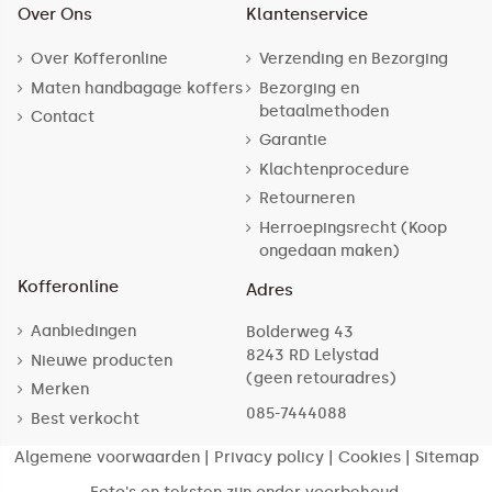
Over Ons
Klantenservice
Over Kofferonline
Verzending en Bezorging
Maten handbagage koffers
Bezorging en
betaalmethoden
Contact
Garantie
Klachtenprocedure
Retourneren
Herroepingsrecht (Koop
ongedaan maken)
Kofferonline
Adres
Aanbiedingen
Bolderweg 43
8243 RD Lelystad
Nieuwe producten
(geen retouradres)
Merken
085-7444088
Best verkocht
Algemene voorwaarden
|
Privacy policy
|
Cookies
|
Sitemap