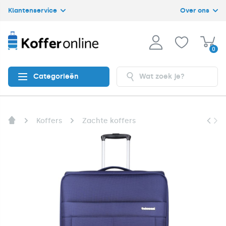
Klantenservice
Over ons
0
Categorieën
Koffers
Zachte koffers