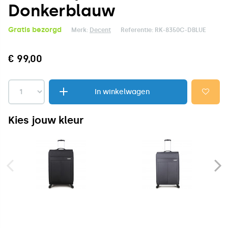
Donkerblauw
Gratis bezorgd
Merk:
Decent
Referentie:
RK-8350C-DBLUE
€ 99,00
In winkelwagen
Kies jouw kleur