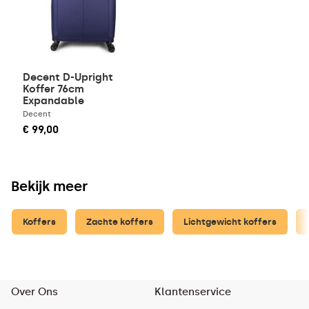
Decent D-Upright
Koffer 76cm
Expandable
Donkerblauw
Decent
€ 99,00
Bekijk meer
Koffers
Zachte koffers
Lichtgewicht koffers
Over Ons
Klantenservice