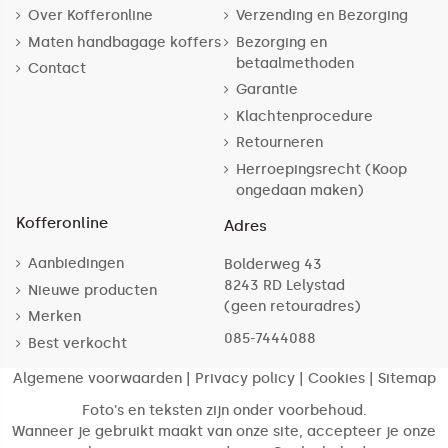
Over Kofferonline
Verzending en Bezorging
Maten handbagage koffers
Bezorging en
betaalmethoden
Contact
Garantie
Klachtenprocedure
Retourneren
Herroepingsrecht (Koop
ongedaan maken)
Kofferonline
Adres
Aanbiedingen
Bolderweg 43
8243 RD Lelystad
Nieuwe producten
(geen retouradres)
Merken
085-7444088
Best verkocht
Algemene voorwaarden
|
Privacy policy
|
Cookies
|
Sitemap
Foto's en teksten zijn onder voorbehoud.
Wanneer je gebruikt maakt van onze site, accepteer je onze