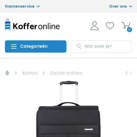
Klantenservice
Over ons
0
Categorieën
Koffers
Zachte koffers