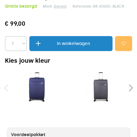
Gratis bezorgd
Merk:
Decent
Referentie:
RK-8350C-BLACK
€ 99,00
In winkelwagen
Kies jouw kleur
Voordeelpakket