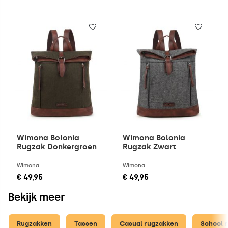
Wimona Bolonia
Wimona Bolonia
Rugzak Donkergroen
Rugzak Zwart
Wimona
Wimona
€ 49,95
€ 49,95
Bekijk meer
Rugzakken
Tassen
Casual rugzakken
School 