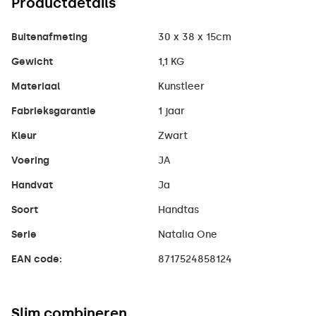
Productdetails
Buitenafmeting
30 x 38 x 15cm
Gewicht
1,1 KG
Materiaal
Kunstleer
Fabrieksgarantie
1 jaar
Kleur
Zwart
Voering
JA
Handvat
Ja
Soort
Handtas
Serie
Natalia One
EAN code:
8717524858124
Slim combineren