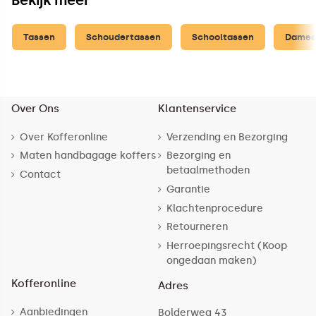
Bekijk meer
Tassen
Schoudertassen
Schooltassen
Dames
Over Ons
Klantenservice
Over Kofferonline
Verzending en Bezorging
Maten handbagage koffers
Bezorging en
betaalmethoden
Contact
Garantie
Klachtenprocedure
Retourneren
Herroepingsrecht (Koop
ongedaan maken)
Kofferonline
Adres
Aanbiedingen
Bolderweg 43