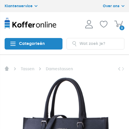
Klantenservice
Over ons
0
Categorieën
Tassen
Damestassen