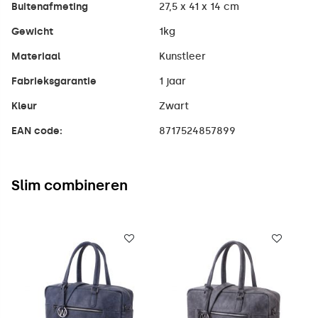
Buitenafmeting
27,5 x 41 x 14 cm
Gewicht
1kg
Materiaal
Kunstleer
Fabrieksgarantie
1 jaar
Kleur
Zwart
EAN code:
8717524857899
Slim combineren