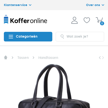
Klantenservice
Over ons
0
Categorieën
Tassen
Handtassen