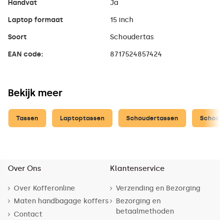
Handvat
Ja
Laptop formaat
15 inch
Soort
Schoudertas
EAN code:
8717524857424
Bekijk meer
Tassen
Laptoptassen
Schoudertassen
Schoo
Over Ons
Klantenservice
Over Kofferonline
Verzending en Bezorging
Maten handbagage koffers
Bezorging en
betaalmethoden
Contact