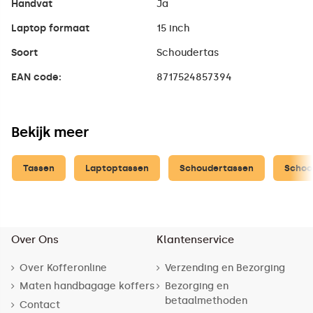
Handvat
Ja
Laptop formaat
15 inch
Soort
Schoudertas
EAN code:
8717524857394
Bekijk meer
Tassen
Laptoptassen
Schoudertassen
Schoo
Over Ons
Klantenservice
Over Kofferonline
Verzending en Bezorging
Maten handbagage koffers
Bezorging en
betaalmethoden
Contact