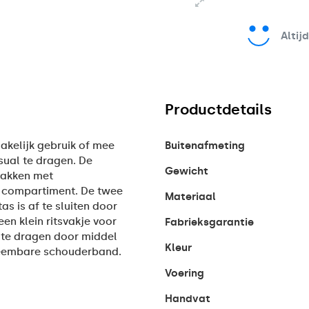
Altij
Productdetails
akelijk gebruik of mee
Buitenafmeting
sual te dragen. De
Gewicht
vakken met
op compartiment. De twee
Materiaal
s is af te sluiten door
een klein ritsvakje voor
Fabrieksgarantie
 te dragen door middel
Kleur
neembare schouderband.
Voering
Handvat