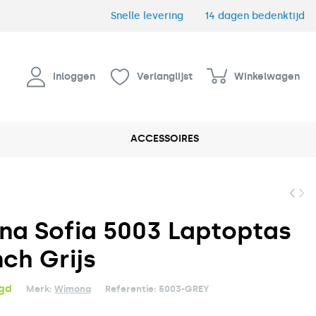
Snelle levering
14 dagen bedenktijd
Inloggen
Verlanglijst
Winkelwagen
ACCESSOIRES
a Sofia 5003 Laptoptas
nch Grijs
rgd
Merk:
Wimona
Referentie:
5003-GREY