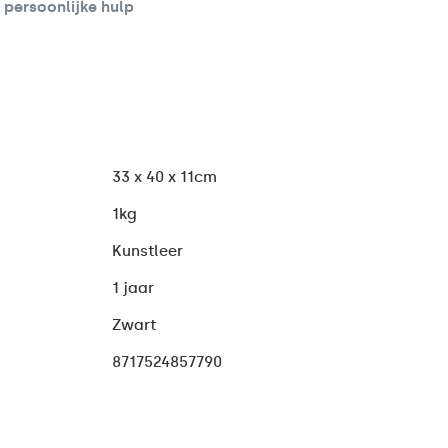
d persoonlijke hulp
33 x 40 x 11cm
1kg
Kunstleer
1 jaar
Zwart
8717524857790