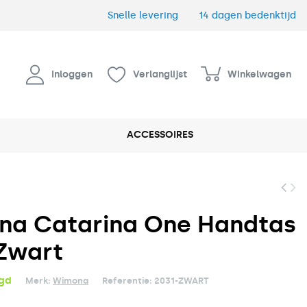
Snelle levering
14 dagen bedenktijd
Inloggen
Verlanglijst
Winkelwagen
ACCESSOIRES
na Catarina One Handtas
Zwart
rgd
Merk:
Wimona
Referentie:
2031-ZWART