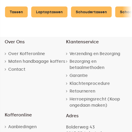
Tassen
Laptoptassen
Schoudertassen
Schoo
Over Ons
Klantenservice
Over Kofferonline
Verzending en Bezorging
Maten handbagage koffers
Bezorging en
betaalmethoden
Contact
Garantie
Klachtenprocedure
Retourneren
Herroepingsrecht (Koop
ongedaan maken)
Kofferonline
Adres
Aanbiedingen
Bolderweg 43