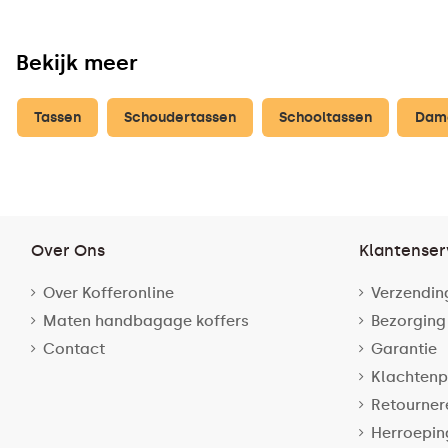
Bekijk meer
Tassen
Schoudertassen
Schooltassen
Dam
Over Ons
Klantenser
Over Kofferonline
Verzendin
Maten handbagage koffers
Bezorging
Contact
Garantie
Klachtenp
Retourner
Herroepin