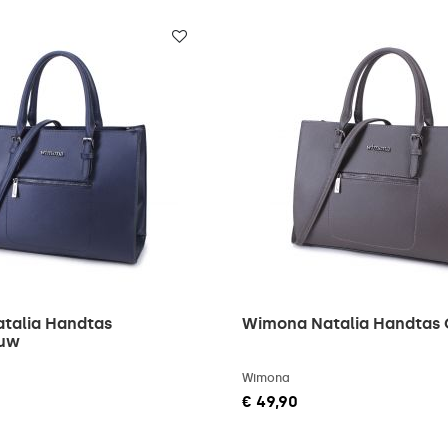
talia Handtas
Wimona Natalia Handtas G
auw
Wimona
€ 49,90