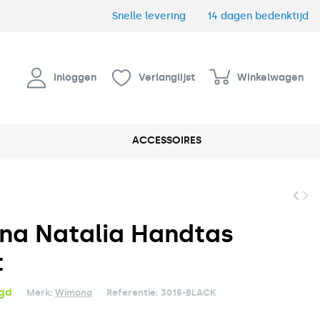
Snelle levering
14 dagen bedenktijd
Inloggen
Verlanglijst
Winkelwagen
ACCESSOIRES
a Natalia Handtas
t
rgd
Merk:
Wimona
Referentie:
3015-BLACK