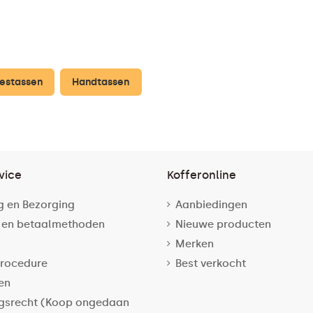
estassen
Handtassen
vice
Kofferonline
g en Bezorging
Aanbiedingen
 en betaalmethoden
Nieuwe producten
Merken
rocedure
Best verkocht
en
gsrecht (Koop ongedaan