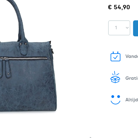
€ 54,90
Vand
Grati
Altij