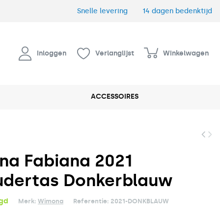
Snelle levering
14 dagen bedenktijd
Inloggen
Verlanglijst
Winkelwagen
ACCESSOIRES
a Fabiana 2021
udertas Donkerblauw
rgd
Merk:
Wimona
Referentie:
2021-DONKBLAUW