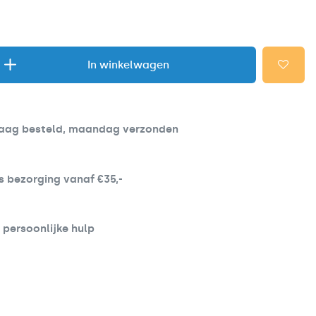
In winkelwagen
aag besteld, maandag verzonden
s bezorging vanaf €35,-
d persoonlijke hulp