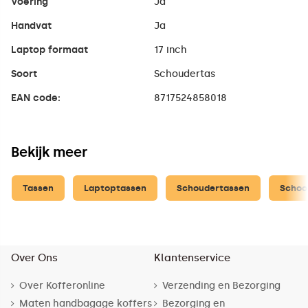
Voering
Ja
Handvat
Ja
Laptop formaat
17 inch
Soort
Schoudertas
EAN code:
8717524858018
Bekijk meer
Tassen
Laptoptassen
Schoudertassen
Schoo
Over Ons
Klantenservice
Over Kofferonline
Verzending en Bezorging
Maten handbagage koffers
Bezorging en