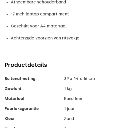
Afneembare schouderband
17 inch laptop compartiment
Geschikt voor A4 materiaal
Achterzijde voorzien van ritsvakje
Productdetails
Buitenafmeting
32 x 44 x 16 cm
Gewicht
1 kg
Materiaal
Kunstleer
Fabrieksgarantie
1 jaar
Kleur
Zand