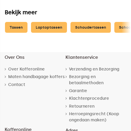
Bekijk meer
Tassen
Laptoptassen
Schoudertassen
Schoo
Over Ons
Klantenservice
Over Kofferonline
Verzending en Bezorging
Maten handbagage koffers
Bezorging en
betaalmethoden
Contact
Garantie
Klachtenprocedure
Retourneren
Herroepingsrecht (Koop
ongedaan maken)
Kofferonline
Adres