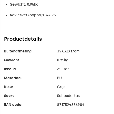
Gewicht: 0,95kg
Adviesverkoopprijs: 44.95
Productdetails
Buitenafmeting
39X32X17cm
Gewicht
0.95kg
Inhoud
21 liter
Materiaal
PU
Kleur
Grijs
Soort
Schoudertas
EAN code:
8717524856984