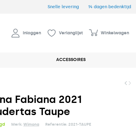
Snelle levering
14 dagen bedenktijd
Inloggen
Verlanglijst
Winkelwagen
ACCESSOIRES
a Fabiana 2021
dertas Taupe
rgd
Merk:
Wimona
Referentie:
2021-TAUPE