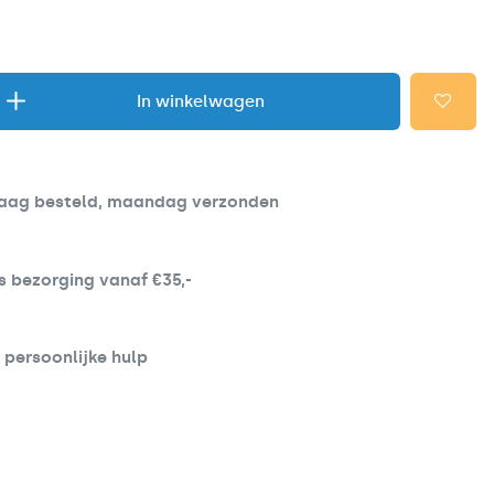
In winkelwagen
aag besteld, maandag verzonden
s bezorging vanaf €35,-
d persoonlijke hulp